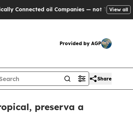
 Connected oil Companies — not Taxpayers — the 
View all
Provided by AGP
Share
opical, preserva a