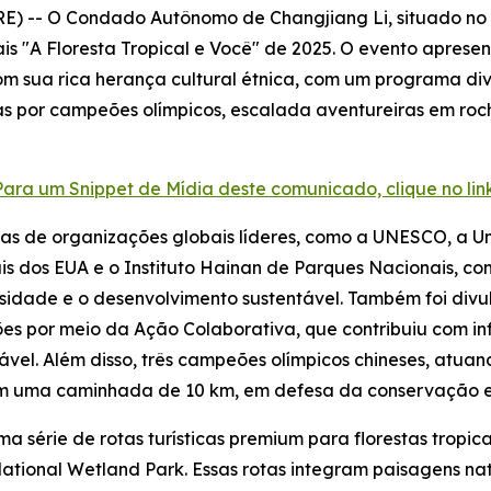
) -- O Condado Autônomo de Changjiang Li, situado no 
is "A Floresta Tropical e Você" de 2025. O evento aprese
m sua rica herança cultural étnica, com um programa dive
as por campeões olímpicos, escalada aventureiras em roch
Para um Snippet de Mídia deste comunicado, clique no link
istas de organizações globais líderes, como a UNESCO, a 
s dos EUA e o Instituto Hainan de Parques Nacionais, c
sidade e o desenvolvimento sustentável. Também foi div
ões por meio da Ação Colaborativa
, que contribuiu com i
tável. Além disso, três campeões olímpicos chineses, atu
 em uma caminhada de 10 km, em defesa da conservação e
série de rotas turísticas premium para florestas tropica
tional Wetland Park. Essas rotas integram paisagens nat