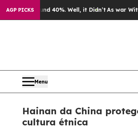
r Around 40%. Well, it Didn’t
As war With Iran
AGP PICKS
Menu
Hainan da China protege
cultura étnica